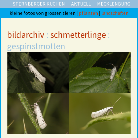
STERNBERGER KUCHEN
AKTUELL
MECKLENBURG
kleine fotos von grossen tieren |
pflanzen
|
landschaften
bildarchiv
:
schmetterlinge
:
gespinstmotten