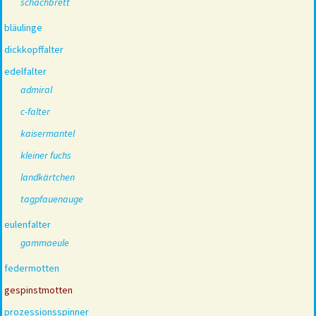
schachbrett
bläulinge
dickkopffalter
edelfalter
admiral
c-falter
kaisermantel
kleiner fuchs
landkärtchen
tagpfauenauge
eulenfalter
gammaeule
federmotten
gespinstmotten
prozessionsspinner