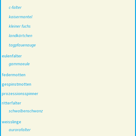
c-falter
kaisermantel
kleiner fuchs
landkärtchen
tagpfauenauge
eulenfalter
gammaeule
federmotten
gespinstmotten
prozessionsspinner
ritterfalter
schwalbenschwanz
weisslinge
aurorafalter