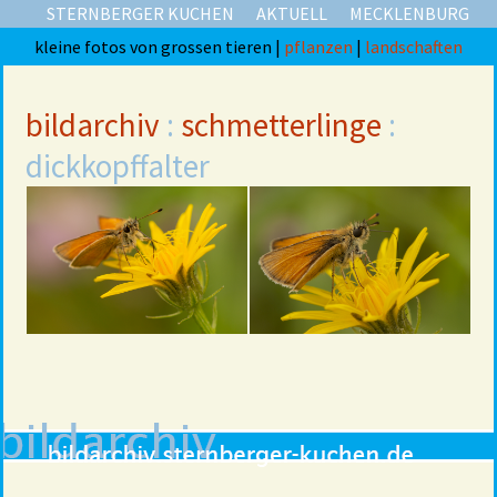
STERNBERGER KUCHEN
AKTUELL
MECKLENBURG
kleine fotos von grossen tieren |
pflanzen
|
landschaften
bildarchiv
:
schmetterlinge
:
dickkopffalter