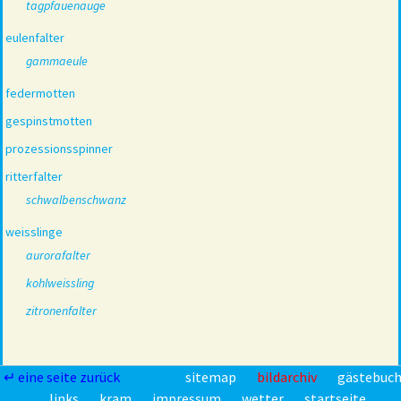
tagpfauenauge
eulenfalter
gammaeule
federmotten
gespinstmotten
prozessionsspinner
ritterfalter
schwalbenschwanz
weisslinge
aurorafalter
kohlweissling
zitronenfalter
↵ eine seite zurück
sitemap
bildarchiv
gästebuc
links
kram
impressum
wetter
startseite