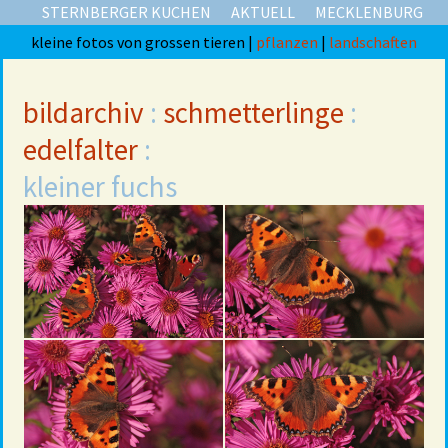
STERNBERGER KUCHEN
AKTUELL
MECKLENBURG
kleine fotos von grossen tieren |
pflanzen
|
landschaften
bildarchiv
:
schmetterlinge
:
edelfalter
:
kleiner fuchs