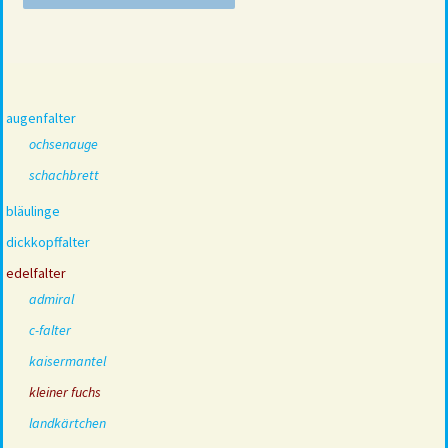
augenfalter
ochsenauge
schachbrett
bläulinge
dickkopffalter
edelfalter
admiral
c-falter
kaisermantel
kleiner fuchs
landkärtchen