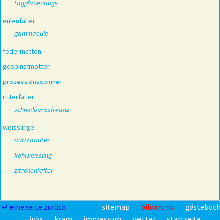
tagpfauenauge
eulenfalter
gammaeule
federmotten
gespinstmotten
prozessionsspinner
ritterfalter
schwalbenschwanz
weisslinge
aurorafalter
kohlweissling
zitronenfalter
↵ eine seite zurück
sitemap
bildarchiv
gästebuc
links
kram
impressum
wetter
startseite