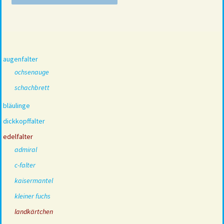
augenfalter
ochsenauge
schachbrett
bläulinge
dickkopffalter
edelfalter
admiral
c-falter
kaisermantel
kleiner fuchs
landkärtchen