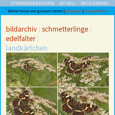
STERNBERGER KUCHEN
AKTUELL
MECKLENBURG
kleine fotos von grossen tieren |
pflanzen
|
landschaften
bildarchiv
:
schmetterlinge
:
edelfalter
:
landkärtchen