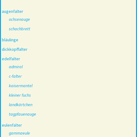
augenfalter
ochsenauge
schachbrett
bläulinge
dickkopffalter
edelfalter
admiral
c-falter
kaisermantel
kleiner fuchs
landkärtchen
tagpfauenauge
eulenfalter
gammaeule