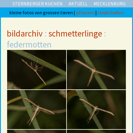
STERNBERGER KUCHEN
AKTUELL
MECKLENBURG
kleine fotos von grossen tieren |
pflanzen
|
landschaften
bildarchiv
:
schmetterlinge
:
federmotten