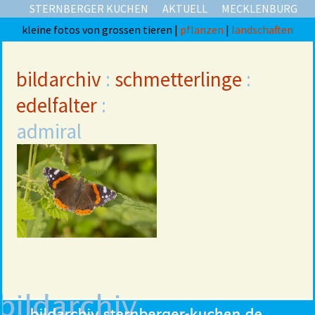
STERNBERGER KUCHEN
AKTUELL
MECKLENBURG
kleine fotos von grossen tieren |
pflanzen
|
landschaften
bildarchiv
:
schmetterlinge
:
edelfalter
:
admiral