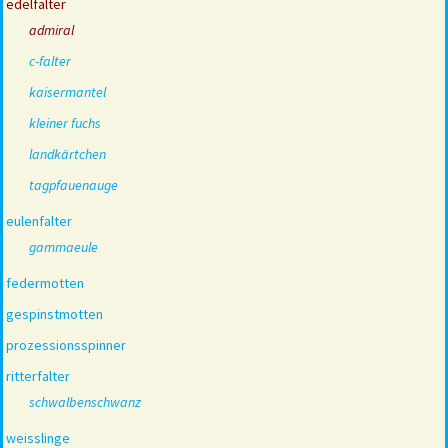
edelfalter
admiral
c-falter
kaisermantel
kleiner fuchs
landkärtchen
tagpfauenauge
eulenfalter
gammaeule
federmotten
gespinstmotten
prozessionsspinner
ritterfalter
schwalbenschwanz
weisslinge