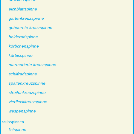
eichblattspinne
gartenkreuzspinne
gehoernte kreuzspinne
heideradspinne
körbchenspinne
kürbisspinne
marmorierte kreuzspinne
schilfradspinne
spaltenkreuzspinne
streifenkreuzspinne
vierfleckkreuzspinne
wespenspinne
raubspinnen
listspinne