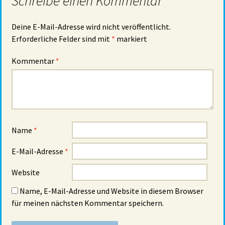
Schreibe einen Kommentar
Deine E-Mail-Adresse wird nicht veröffentlicht.
Erforderliche Felder sind mit
*
markiert
Kommentar
*
Name
*
E-Mail-Adresse
*
Website
Name, E-Mail-Adresse und Website in diesem Browser
für meinen nächsten Kommentar speichern.