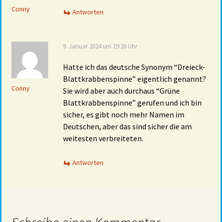
Conny
Antworten
9. Januar 2024 um 19:26 Uhr
Hatte ich das deutsche Synonym “Dreieck-
Blattkrabbenspinne” eigentlich genannt?
Conny
Sie wird aber auch durchaus “Grüne
Blattkrabbenspinne” gerufen und ich bin
sicher, es gibt noch mehr Namen im
Deutschen, aber das sind sicher die am
weitesten verbreiteten.
Antworten