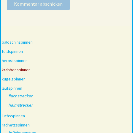
baldachinspinnen
feldspinnen
herbstspinnen
krabbenspinnen
kugelspinnen
laufspinnen
flachstrecker
halmstrecker
luchsspinnen
radnetzspinnen
brückenspinne