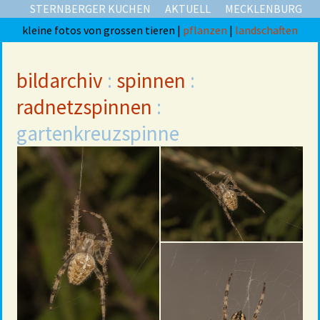
STERNBERGER KUCHEN
AKTUELL
MECKLENBURG
kleine fotos von grossen tieren |
pflanzen
|
landschaften
bildarchiv
:
spinnen
:
radnetzspinnen
:
gartenkreuzspinne