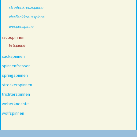
streifenkreuzspinne
vierfleckkreuzspinne
wespenspinne
raubspinnen
listspinne
sackspinnen
spinnenfresser
springspinnen
streckerspinnen
trichterspinnen
weberknechte
wolfspinnen