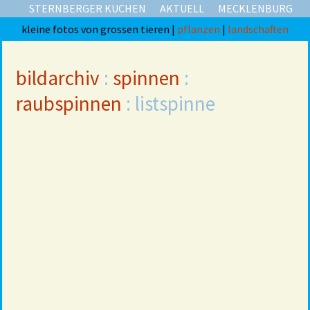
STERNBERGER KUCHEN
AKTUELL
MECKLENBURG
kleine fotos von grossen tieren |
pflanzen
|
landschaften
bildarchiv
:
spinnen
:
raubspinnen
: listspinne