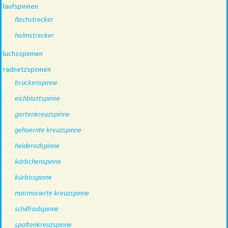
laufspinnen
flachstrecker
halmstrecker
luchsspinnen
radnetzspinnen
brückenspinne
eichblattspinne
gartenkreuzspinne
gehoernte kreuzspinne
heideradspinne
körbchenspinne
kürbisspinne
marmorierte kreuzspinne
schilfradspinne
spaltenkreuzspinne