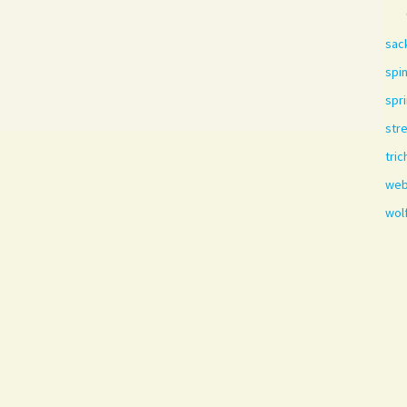
sac
spi
spr
str
tri
web
wol