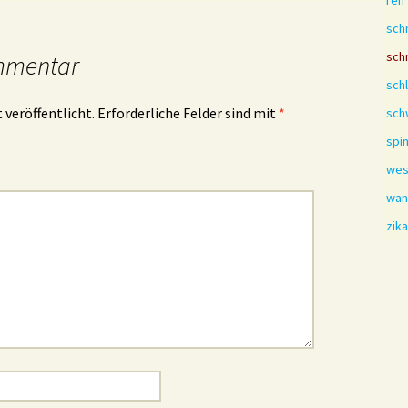
reh
sch
sch
mmentar
sch
 veröffentlicht.
Erforderliche Felder sind mit
*
sch
spi
we
wan
zik