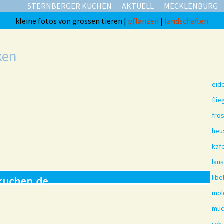
STERNBERGER KUCHEN
AKTUELL
MECKLENBURG
kleine fotos von grossen tieren |
pflanzen
|
landschaften
ken
eid
flie
fro
heu
käf
laus
libe
mol
müc