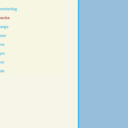
metterling
necke
lange
wan
nne
spe
ze
ade