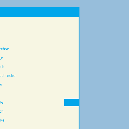
echse
ge
sch
schrecke
er
lle
ch
ke