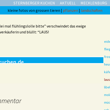
STERNBERGER KUCHEN
AKTUELL
MECKLENBURG
kleine fotos von grossen tieren |
pflanzen
|
landschaften
i mal flühlingslolle bitte” verschwindet das ewige
verkäuferin und blüllt: “LAUS!
eid
flie
fro
heu
käf
laus
libe
mol
mmentar
müc