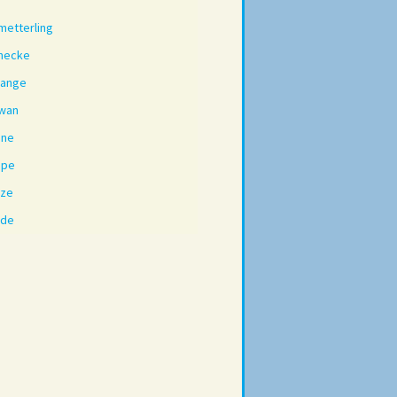
metterling
necke
lange
wan
nne
spe
ze
ade