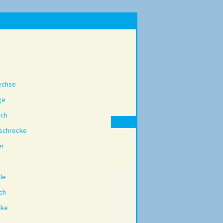
echse
ge
sch
schrecke
er
lle
ch
ke