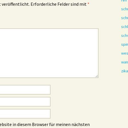
reh
 veröffentlicht.
Erforderliche Felder sind mit
*
sch
sch
sch
sch
spi
we
wan
zik
ebsite in diesem Browser für meinen nächsten