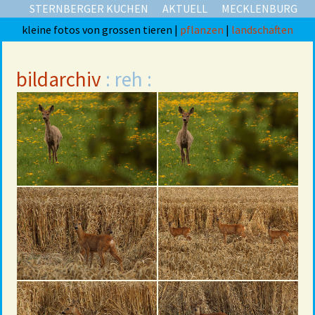
STERNBERGER KUCHEN
AKTUELL
MECKLENBURG
kleine fotos von grossen tieren |
pflanzen
|
landschaften
bildarchiv
: reh :