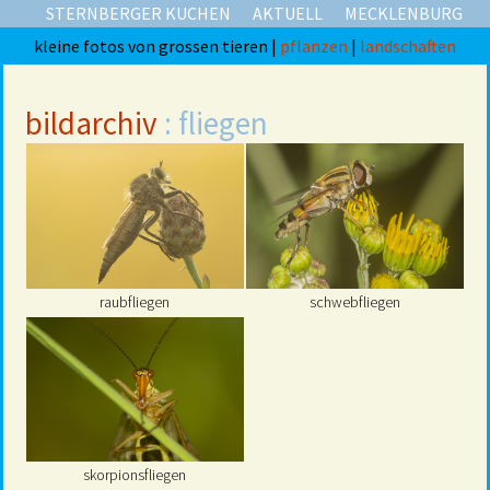
STERNBERGER KUCHEN
AKTUELL
MECKLENBURG
kleine fotos von grossen tieren |
pflanzen
|
landschaften
bildarchiv
: fliegen
raubfliegen
schwebfliegen
skorpionsfliegen