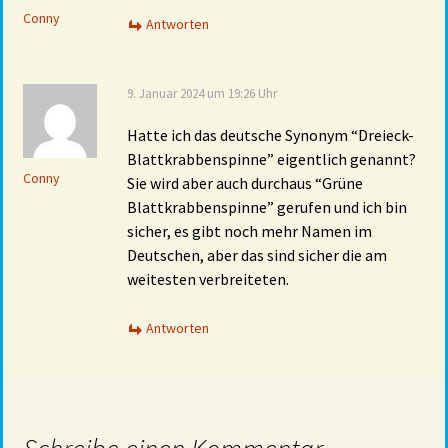
Conny
Antworten
9. Januar 2024 um 19:26 Uhr
Hatte ich das deutsche Synonym “Dreieck-
Blattkrabbenspinne” eigentlich genannt?
Conny
Sie wird aber auch durchaus “Grüne
Blattkrabbenspinne” gerufen und ich bin
sicher, es gibt noch mehr Namen im
Deutschen, aber das sind sicher die am
weitesten verbreiteten.
Antworten