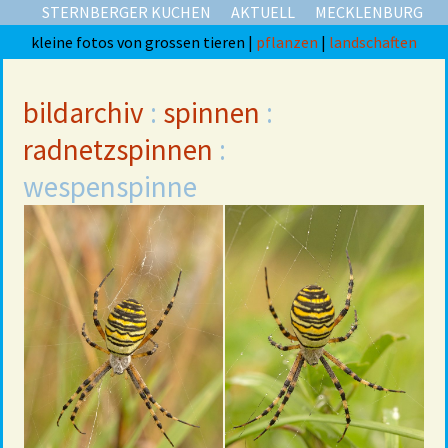
STERNBERGER KUCHEN
AKTUELL
MECKLENBURG
kleine fotos von grossen tieren |
pflanzen
|
landschaften
bildarchiv
:
spinnen
:
radnetzspinnen
:
wespenspinne