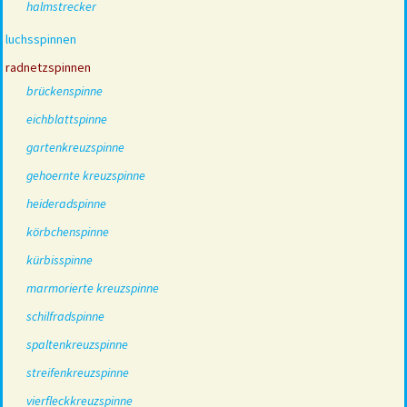
halmstrecker
luchsspinnen
radnetzspinnen
brückenspinne
eichblattspinne
gartenkreuzspinne
gehoernte kreuzspinne
heideradspinne
körbchenspinne
kürbisspinne
marmorierte kreuzspinne
schilfradspinne
spaltenkreuzspinne
streifenkreuzspinne
vierfleckkreuzspinne