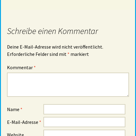
Schreibe einen Kommentar
Deine E-Mail-Adresse wird nicht veröffentlicht.
Erforderliche Felder sind mit
*
markiert
Kommentar
*
Name
*
E-Mail-Adresse
*
Website