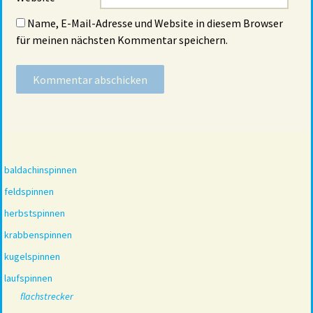
Name, E-Mail-Adresse und Website in diesem Browser
für meinen nächsten Kommentar speichern.
baldachinspinnen
feldspinnen
herbstspinnen
krabbenspinnen
kugelspinnen
laufspinnen
flachstrecker