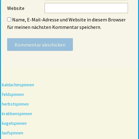
Website
Name, E-Mail-Adresse und Website in diesem Browser
für meinen nächsten Kommentar speichern.
baldachinspinnen
feldspinnen
herbstspinnen
krabbenspinnen
kugelspinnen
laufspinnen