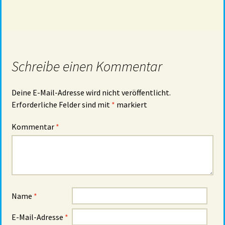
Schreibe einen Kommentar
Deine E-Mail-Adresse wird nicht veröffentlicht.
Erforderliche Felder sind mit
*
markiert
Kommentar
*
Name
*
E-Mail-Adresse
*