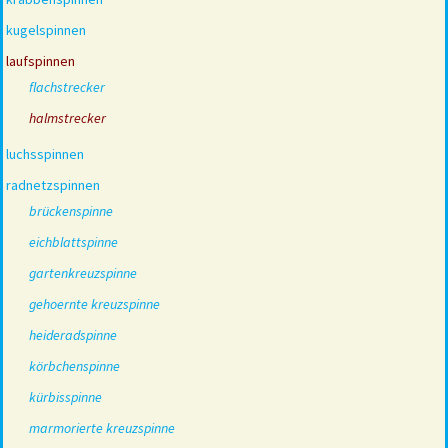
kugelspinnen
laufspinnen
flachstrecker
halmstrecker
luchsspinnen
radnetzspinnen
brückenspinne
eichblattspinne
gartenkreuzspinne
gehoernte kreuzspinne
heideradspinne
körbchenspinne
kürbisspinne
marmorierte kreuzspinne