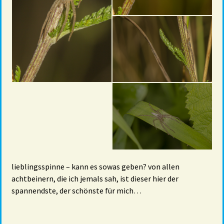
lieblingsspinne – kann es sowas geben? von allen
achtbeinern, die ich jemals sah, ist dieser hier der
spannendste, der schönste für mich…