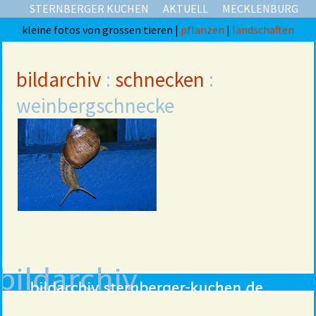
STERNBERGER KUCHEN
AKTUELL
MECKLENBURG
kleine fotos von grossen tieren |
pflanzen
|
landschaften
bildarchiv
:
schnecken
:
weinbergschnecke