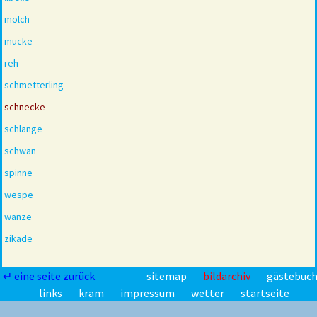
molch
mücke
reh
schmetterling
schnecke
schlange
schwan
spinne
wespe
wanze
zikade
↵ eine seite zurück
sitemap
bildarchiv
gästebuc
links
kram
impressum
wetter
startseite