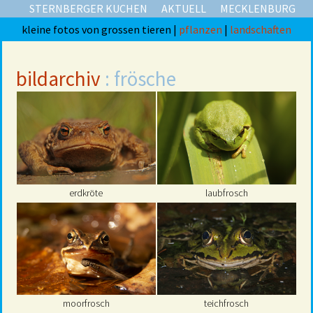
STERNBERGER KUCHEN
AKTUELL
MECKLENBURG
kleine fotos von grossen tieren |
pflanzen
|
landschaften
bildarchiv
: frösche
erdkröte
laubfrosch
moorfrosch
teichfrosch