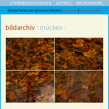
STERNBERGER KUCHEN
AKTUELL
MECKLENBURG
kleine fotos von grossen tieren |
pflanzen
|
landschaften
bildarchiv
: mücken :