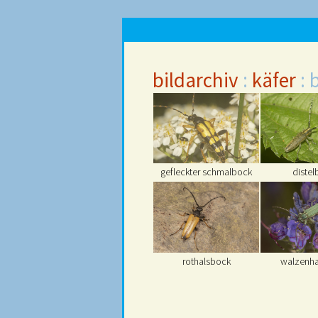
bildarchiv
:
käfer
: 
gefleckter schmalbock
distel
rothalsbock
walzenh