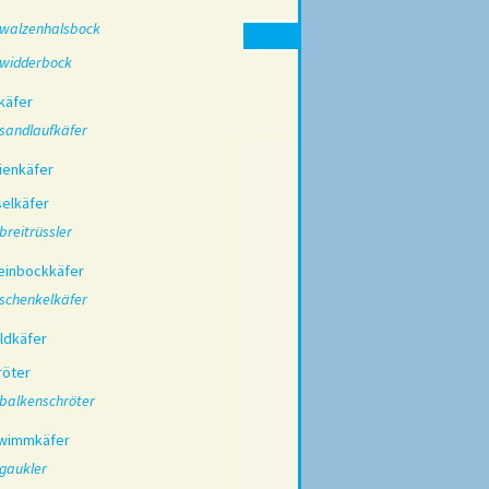
walzenhalsbock
widderbock
käfer
sandlaufkäfer
ienkäfer
selkäfer
breitrüssler
einbockkäfer
schenkelkäfer
ildkäfer
röter
balkenschröter
wimmkäfer
gaukler