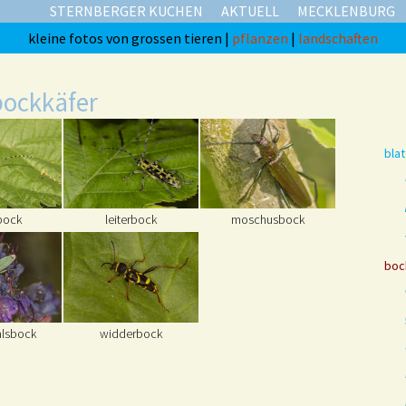
STERNBERGER KUCHEN
AKTUELL
MECKLENBURG
kleine fotos von grossen tieren |
pflanzen
|
landschaften
bockkäfer
blat
bock
leiterbock
moschusbock
boc
alsbock
widderbock