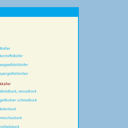
tkäfer
kartoffelkäfer
pappelblattkäfer
spargelhähnchen
kkäfer
distelbock, nesselbock
gefleckter schmalbock
leiterbock
moschusbock
rothalsbock