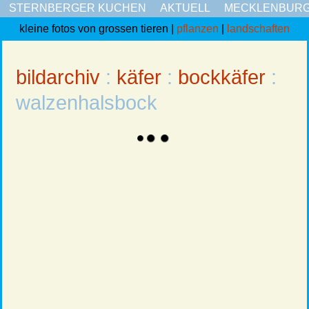
STERNBERGER KUCHEN
AKTUELL
MECKLENBUR
kleine fotos von grossen tieren |
pflanzen
|
landschaften
bildarchiv
:
käfer
:
bockkäfer
:
walzenhalsbock