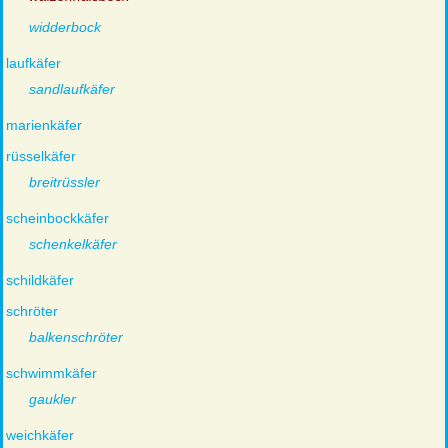
widderbock
laufkäfer
sandlaufkäfer
marienkäfer
rüsselkäfer
breitrüssler
scheinbockkäfer
schenkelkäfer
schildkäfer
schröter
balkenschröter
schwimmkäfer
gaukler
weichkäfer