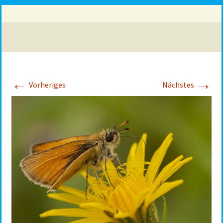
←
→
Vorheriges
Nächstes