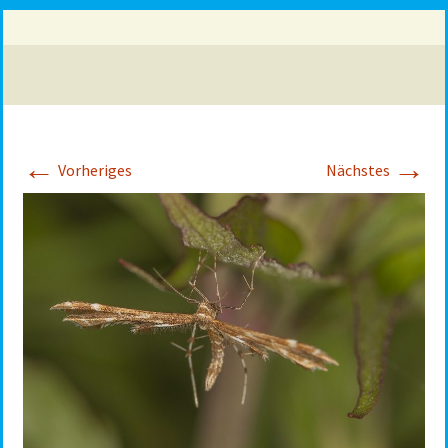
←
→
Vorheriges
Nächstes