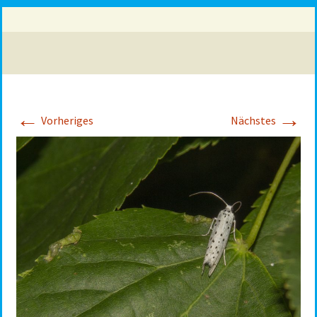
←
→
Vorheriges
Nächstes