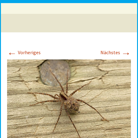
←
→
Vorheriges
Nächstes