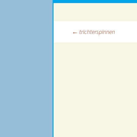
Beitragsnavigation
←
trichterspinnen