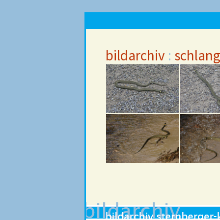
bildarchiv
:
schlan