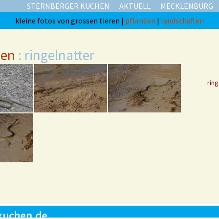
STERNBERGER KUCHEN
AKTUELL
MECKLENBURG
kleine fotos von grossen tieren |
pflanzen
|
landschaften
gen
: ringelnatter
ring