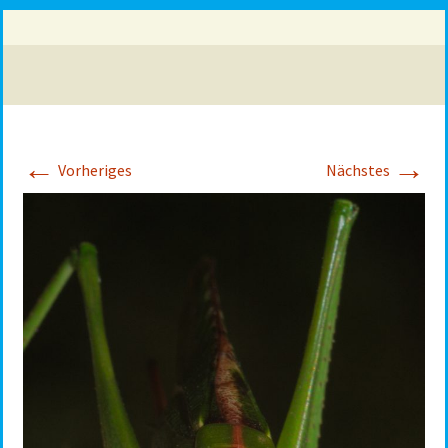
←
→
Vorheriges
Nächstes