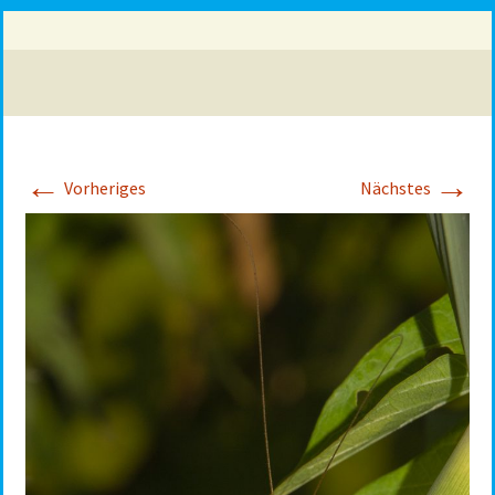
←
→
Vorheriges
Nächstes