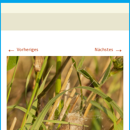
←
→
Vorheriges
Nächstes