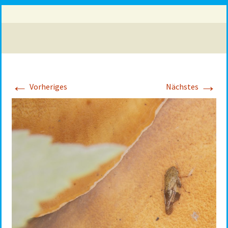
←
→
Vorheriges
Nächstes