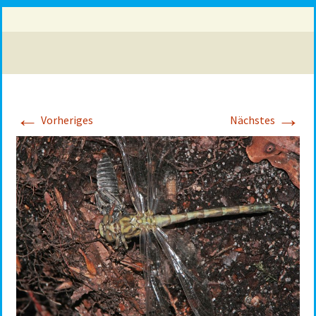
←
→
Vorheriges
Nächstes