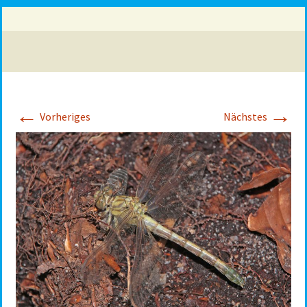
←
→
Vorheriges
Nächstes