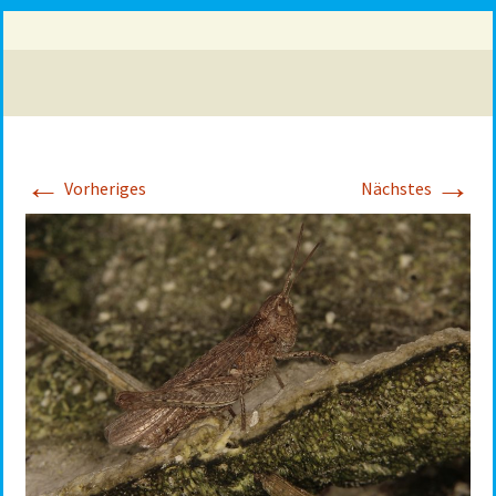
←
→
Vorheriges
Nächstes