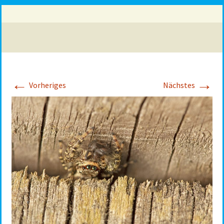
←
→
Vorheriges
Nächstes