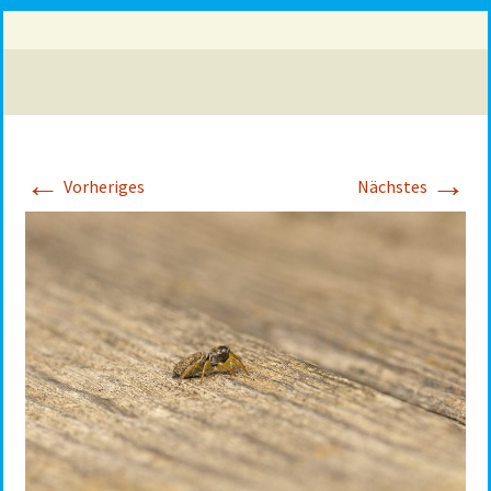
←
→
Vorheriges
Nächstes