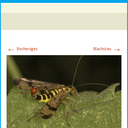
←
→
Vorheriges
Nächstes