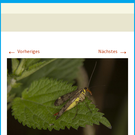
←
→
Vorheriges
Nächstes