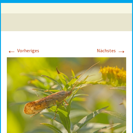
←
→
Vorheriges
Nächstes