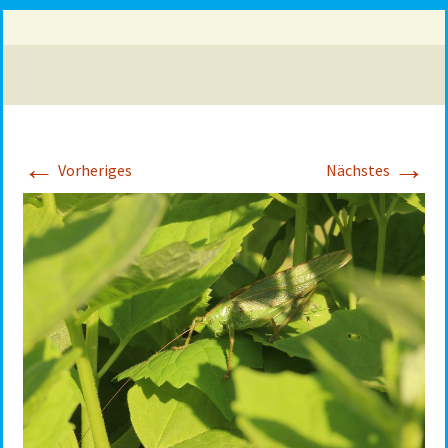
←
→
Vorheriges
Nächstes