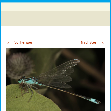
←
→
Vorheriges
Nächstes