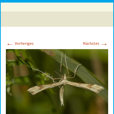
←
→
Vorheriges
Nächstes