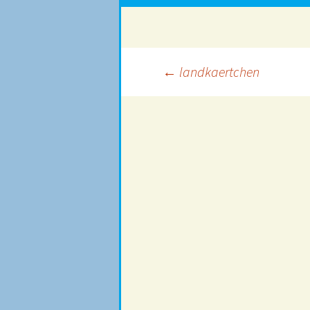
Beitragsnavigation
←
landkaertchen