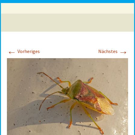
←
→
Vorheriges
Nächstes