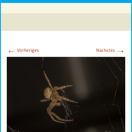
←
→
Vorheriges
Nächstes