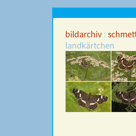
bildarchiv
:
schmett
landkärtchen