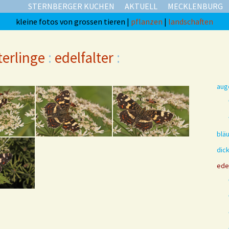
STERNBERGER KUCHEN
AKTUELL
MECKLENBURG
kleine fotos von grossen tieren |
pflanzen
|
landschaften
erlinge
:
edelfalter
:
aug
bläu
dick
edel