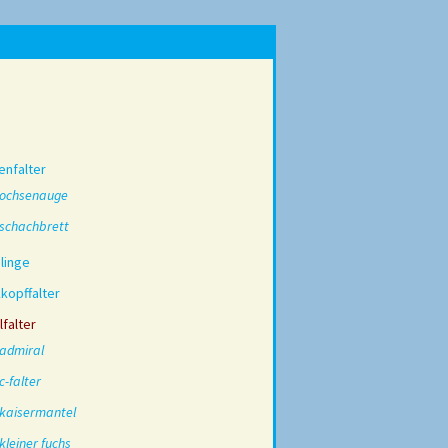
enfalter
ochsenauge
schachbrett
linge
kopffalter
falter
admiral
c-falter
kaisermantel
kleiner fuchs