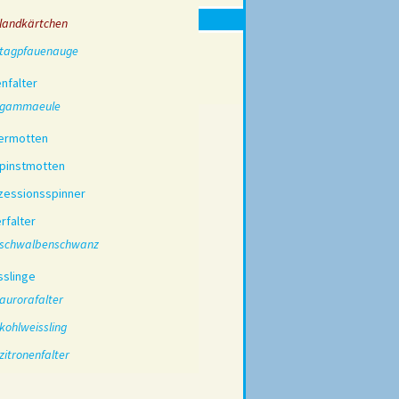
landkärtchen
tagpfauenauge
nfalter
gammaeule
ermotten
pinstmotten
zessionsspinner
erfalter
schwalbenschwanz
sslinge
aurorafalter
kohlweissling
zitronenfalter