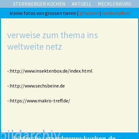
STERNBERGER KUCHEN
AKTUELL
MECKLENBURG
kleine fotos von grossen tieren |
pflanzen
|
landschaften
verweise zum thema ins
weltweite netz
-:http://www.insektenbox.de/index.html
-:http://www.sechsbeine.de
-:https://www.makro-treff.de/