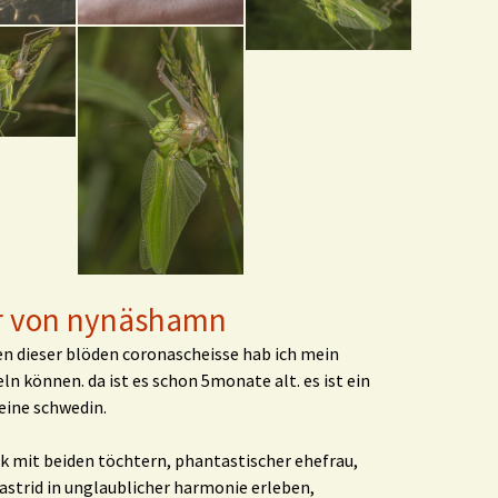
r von nynäshamn
en dieser blöden coronascheisse hab ich mein
n können. da ist es schon 5monate alt. es ist ein
 eine schwedin.
ck mit beiden töchtern, phantastischer ehefrau,
trid in unglaublicher harmonie erleben,