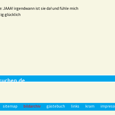
: JAAA! irgendwann ist sie da! und fühle mich
tig glücklich
sitemap
bildarchiv
gästebuch
links
kram
impres