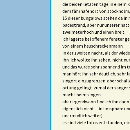
die beiden letzten tage in einem
dem fährhafenort von stockholm.
15 dieser bungalows stehen da in 
badestrand, aber nur unserer hat
zweimeterhoch und einen breit.
ich lagerte bei offenem fenster g
von einem heuschreckenmann.
in der zweiten nacht, als der wied
ihn: ich wollte ihn sehen, nicht nu
und das wurde sehr spannend im te
man hört ihn sehr deutlich, sehr l
singort einzugrenzen. aber schallw
ortung gelingt. zumal der sänger
macht beim singen.
aber irgendwann find ich ihn dann
eigentlich nicht…intimsphäre und 
unermüdlich weiter).
es sind viele fotos entstanden, n