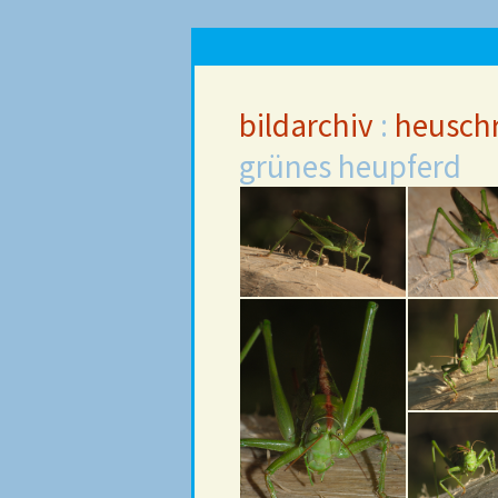
bildarchiv
:
heusch
grünes heupferd