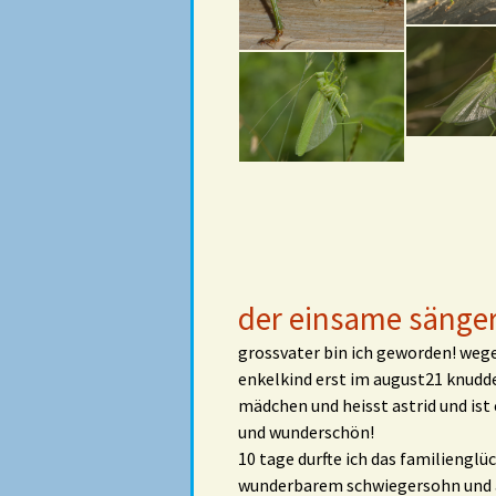
der einsame sänge
grossvater bin ich geworden! weg
enkelkind erst im august21 knuddel
mädchen und heisst astrid und ist
und wunderschön!
10 tage durfte ich das familienglü
wunderbarem schwiegersohn und as