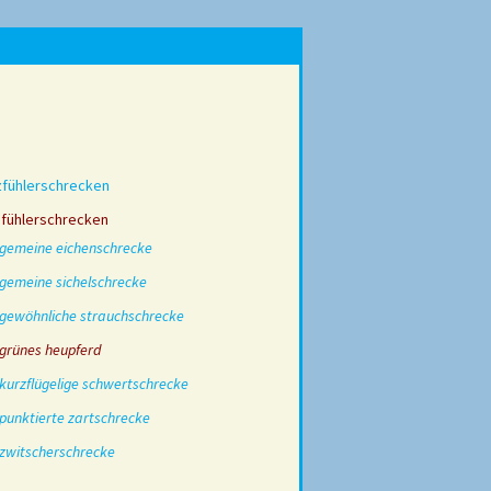
zfühlerschrecken
gfühlerschrecken
gemeine eichenschrecke
gemeine sichelschrecke
gewöhnliche strauchschrecke
grünes heupferd
kurzflügelige schwertschrecke
punktierte zartschrecke
zwitscherschrecke