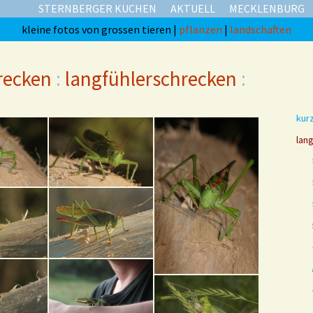
STERNBERGER KUCHEN
AKTUELL
MECKLENBURG
kleine fotos von grossen tieren |
pflanzen
|
landschaften
recken
:
langfühlerschrecken
:
kur
lan