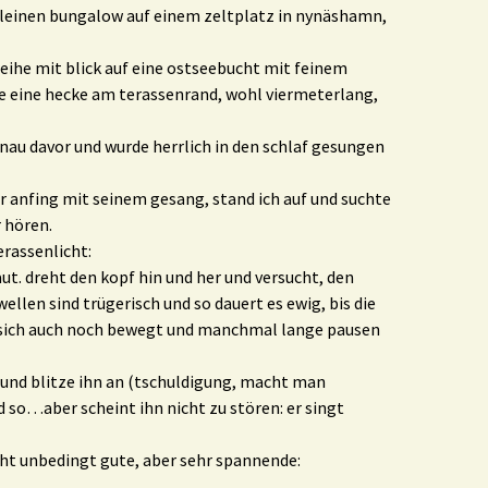
 kleinen bungalow auf einem zeltplatz in nynäshamn,
reihe mit blick auf eine ostseebucht mit feinem
te eine hecke am terassenrand, wohl viermeterlang,
enau davor und wurde herrlich in den schlaf gesungen
er anfing mit seinem gesang, stand ich auf und suchte
r hören.
rassenlicht:
aut. dreht den kopf hin und her und versucht, den
ellen sind trügerisch und so dauert es ewig, bis die
 sich auch noch bewegt und manchmal lange pausen
 und blitze ihn an (tschuldigung, macht man
so…aber scheint ihn nicht zu stören: er singt
icht unbedingt gute, aber sehr spannende: